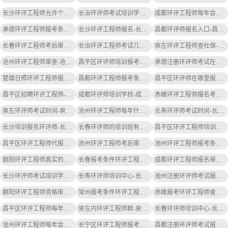
长沙环评工程师允许个人报名吗-长沙环评工程师可个人报名
长治环评师考试培训学校-长治环评师培训学校
成都环评工程师每年会检查什么-成都环评每年检查事项
承德环评工程师报考条件和时间-承德环评报考条件
长沙环评工程师报名-长沙环评报名
昌都环评师报名入口-昌都环评师报名入口
长春环评工程师考后审查内容-长春环评考后审查
长治环评工程师考试几个考点-长治环评考试考点
崇左环评工程师查社保-崇左环评查社保
沧州环评工程师审查-沧州环评审查
昌平区环评师培训报考-昌平环评师培训报考
承德注册环评师考试在哪里考-承德环评师考试地点
楚雄日照环评工程师报考条件-楚雄日照环评工程师报考条件
昌都环评工程师报考条件要求-昌都环评报考条件
昌平区环评师在哪里报名-昌平区环评师报名
昌平区招聘环评工程师-昌平区招聘环评工程师
成都环评师培训学校-成都环评师培训
赤峰环评工程师报名考试时间-赤峰环评报名时间
崇左环评师考试时间-崇左环评师考试时间
沧州环评工程师每年什么时间考-沧州环评工程师考时间
长寿环评师考试时间-长寿环评师考试时间
长沙培训报名环评师-长沙环评师培训报名
长春环评师的培训班有哪些-长春环评师培训班有哪些
昌平区环评工程师培训机构有哪些-昌平区环评工程师培训机构有哪些
昌平区环评工程师代报名-昌平环评代报名
沧州环评工程师考后审核查社保吗-沧州环评考后查社保
池州环评工程师报考条件带社保吗-池州环评工程师需带社保
朝阳环评工程师真实的收入-朝阳环评收入真实
长春报考条件环评工程师-长春环评工程师报考条件
成都环评工程师报名审核-成都环评审核
长沙环评师考试培训学校-长沙环评师培训学校
长寿环评师培训中心-长寿环评师培训
池州注册环评师考试报名条件-池州环评师报名条件
朝阳环评工程师资格审查要社保吗-朝阳环评工程师需社保
常州报考条件环评工程师-常州环评工程师报考条件
赤峰报考环评工程师查社保吗-赤峰环评工程师查社保
昌平区环评工程师每年会检查什么-昌平区环评检查内容
崇左内环评工程师群-崇左内环评群
长春环评师培训中心-长春环评师培训
沧州环评工程师每年会检查什么-沧州环评检查内容
长宁区环评工程师报考条件要求-长宁区环评工程师报考条件
昌都注册环评师考试报名条件-昌都环评师报名条件