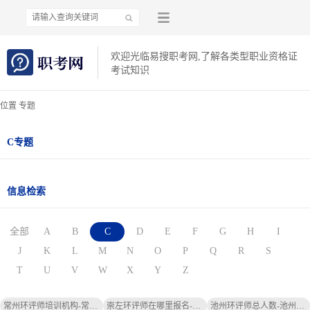
欢迎光临易搜职考网,了解各类型职业资格证
考试知识
位置 专题
C专题
信息检索
全部
A
B
C
D
E
F
G
H
I
J
K
L
M
N
O
P
Q
R
S
T
U
V
W
X
Y
Z
常州环评师培训机构-常州环评师培训
崇左环评师在哪里报名-崇左环评师报名处
池州环评师总人数-池州环评师总人数