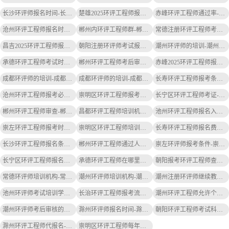
长沙环评师报名时间-长沙环评师报名时间
楚雄2025环评工程师报名时间-楚雄环评报名时间
赤峰环评工程师通过率-赤峰环评工程师通过
沧州环评工程师报名时间-沧州环评报名时间
郴州内环评工程师群-郴州内环评群
常德注册环评工程师考期-常德环评考期
昌吉2025环评工程师报考条件-昌吉2025环评工程师报考条件
朝阳注册环评师考试报名条件-朝阳环评师报名条件
潮州环评师的培训-潮州环评师培训
承德环评工程师考试时间-承德环评考试时间
郴州环评工程师考后审核全部吗-郴州环评考后审核
赤峰2025环评工程师报考条件-赤峰2025环评工程师报考条件
成都环评师的培训-成都环评师培训
成都环评师的培训-成都环评师培训
长寿环评工程师报考条件要求-长寿环评工程师报考条件
沧州环评工程师报考必须有社保吗-沧州环评工程师需社保
崇明区环评工程师报考条件带社保吗-崇明区环评工程师需带社保
长宁区环评工程师考证-长宁环评工程师证
郴州环评工程师审查-郴州环评审查
昌都环评工程师培训机构哪家好-昌都环评培训好
池州环评工程师报名入口-池州环评报名入口
崇左环评工程师报考时间-崇左环评报考时间
崇明区环评工程师培训费用明细-崇明区环评工程师培训费明细
长寿环评工程师报名费用-长寿环评报名费
长沙环评工程师报名条件-长沙环评报名条件
郴州环评工程师通过人数-郴州环评工程师通过
崇左环评师报考条件-崇左环评师报考条件
长宁区环评工程师报名费用-长宁区环评报名费
承德环评工程师在哪里报名-承德环评工程师报名
朝阳报考环评工程师查社保吗-朝阳报考环评工程师查社保
常德环评师培训机构-常德环评师培训
潮州环评师培训机构-潮州环评师培训
潮州注册环评师继续教育在哪报名-潮州环评师继续教育报名
池州环评师考试培训学校-池州环评师培训学校
长治环评工程师报考流程-长治环评工程师报考流程简化
潮州环评工程师允许个人报名吗-潮州环评工程师可个人报名
潮州环评师考后审核的公告-潮州环评师考后审核公告
滁州环评师报名时间-滁州环评师报名时间
朝阳环评工程师考试科目时间-朝阳环评考试科目时间
滁州环评工程师代报名-滁州环评代报名
崇明区环评工程师每年什么时间考-崇明区环评工程师考时间