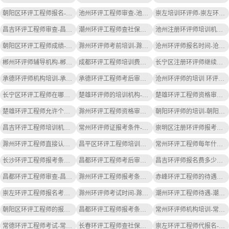
朝阳区环评工程师报名-朝阳环评报名
池州环评工程师审查-池州环评审查
崇左培训环评师-崇左环评师培训
昌吉环评工程师审查-昌吉环评审查
潮州环评工程师查社保吗-潮州环评查社保
池州注册环评师培训机构-池州环评师培训
朝阳区环评工程师成绩-朝阳环评成绩
滁州环评师考前培训-滁州环评师培训
沧州环评师报名时间-沧州环评师报名时间
郴州环评师辅导机构-郴州环评师辅导机构
成都环评工程师培训费用明细-成都环评培训费用明细
长宁区注册环评师继续教育在哪报名-长宁区环评师继续教育报名
承德环评师机构培训-承德环评培训
承德环评工程师考后审核查社保吗-承德环评考后查社保
沧州环评师的培训 环评师是谁-沧州环评师培训
长宁区环评工程师在哪里报名-长宁区环评工程师报名
楚雄环评师的培训机构-楚雄环评师培训机构
楚雄环评工程师资格审查要社保吗-楚雄环评工程师需社保
楚雄环评工程师允许个人报名吗-楚雄环评工程师可个人报名
滁州环评工程师资格审查要社保吗-滁州环评工程师需社保
朝阳环评师的培训-朝阳环评师培训
昌吉环评工程师培训机构-昌吉环评工程师培训
常州环评师证报考条件-常州环评师证报考条件
崇明区注册环评师报考条件-崇明区环评师报考条件
滁州环评工程师直接认定-滁州环评直接认定
昌平区环评工程师培训费用明细-昌平环评培训费用明细
常州环评工程师每年什么时间考-常州环评工程师考时间
长沙环评工程师报考条件及要求-长沙环评工程师报考条件
昌都环评工程师考后审核查社保吗-昌都环评考后查社保
昌吉环评师报名费多少钱-昌吉环评师报名费多少钱
昌都环评工程师审查-昌都环评审查
滁州环评工程师报考条件及要求-滁州环评报考条件
赤峰环评工程师的待遇怎么样-赤峰环评工程师待遇好
崇左环评工程师报名考试时间-崇左环评报名时间
滁州环评师考试时间-滁州环评师考试时间
潮州环评工程师待遇-潮州环评待遇好
朝阳区环评工程师的报考条件-朝阳环评报考条件
昌都环评工程师报考条件及要求-昌都环评报考条件
常州环评师机构培训-常州环评培训
常德环评工程师考试-常德环评工程师考试
长春环评工程师查社保吗-长春查社保
崇左环评工程师代报名-崇左环评工程师报名