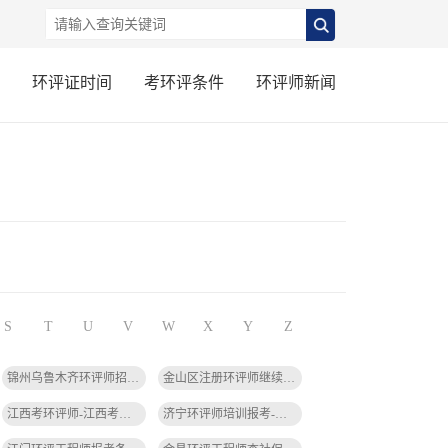
环评证时间
考环评条件
环评师新闻
S
T
U
V
W
X
Y
Z
锦州乌鲁木齐环评师招聘-锦州乌鲁木齐环评师招聘
金山区注册环评师继续教育在哪报名-金山区环评师继续教育报名
江西考环评师-江西考环评师
济宁环评师培训报考-济宁环评师培训报考