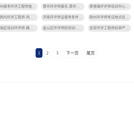
锦州报考环评工程师查社保吗-锦州环评工程师查社保
晋中环评师报名-晋中环评师报名
景德镇环评师培训中心-景德镇环评师培训
鸡西内环评工程师-鸡西内环评工程师
济南环评师证报考条件-济南环评师证报考条件
荆州环评师考试地点在哪里-荆州环评师考试地点
静海区培训环评师-静海区环评师培训
金山区环评师的培训-金山区环评师培训
吉安环评工程师后审严吗-吉安环评后审严
1
2
3
下一页
尾页