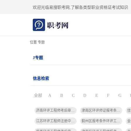
欢迎光临易搜职考网,了解各类型职业资格证考试知识
位置 专题
J专题
信息检索
全部
A
B
C
D
E
F
G
济南环评工程师考后审查内容-济南环评考后审查
津南区环评师证报考条件-津南区环评师证报考条件
江苏环评工程师注册中心电话-江苏环评电话
蓟州区报考条件环评工程师-蓟州环评工程师报考条件