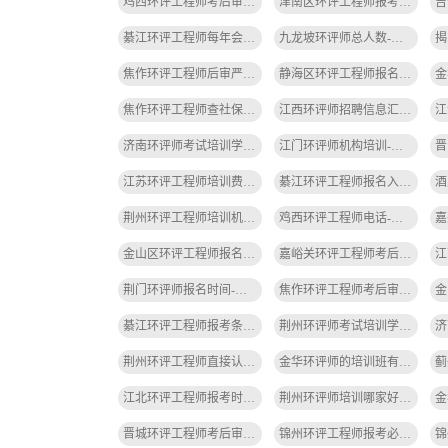
鸡西环评工程师考后审核-鸡西环评考后审核
津南区环评工程师报考要求-津南区环评工程师报考要求
綦江环评工程师每年会检查什么-綦江环评工程师年检内容
九龙坡环评师总人数-九龙坡环评师总人数
焦作环评工程师后审严吗-焦作环评后审严
静海区环评工程师报名审核-静海区环评审核
焦作环评工程师查社保吗-焦作环评查社保
江西环评师招聘信息汇总-江西环评师招聘信息
济南环评师考试培训学校-济南环评师培训学校
江门环评师机构培训-江门环评师培训
江苏环评工程师培训费用明细-江苏环评培训费用明细
綦江环评工程师报名入口-綦江环评报名入口
荆州环评工程师培训机构哪家好-荆州环评培训哪家好
鸡西环评工程师电话-鸡西环评电话
金山区环评工程师报名费用-金山区环评工程师报名费
嘉峪关环评工程师考后审查内容-嘉峪关环评考后审查
荆门环评师报名时间-荆门环评师报名时间
焦作环评工程师考后审核查社保吗-焦作环评考后查社保
綦江环评工程师报考条件和费用-綦江环评工程师报考条件和费用
荆州环评师考试培训学校-荆州环评师培训学校
荆州环评工程师直接认定-荆州环评工程师认定
金华环评师的培训班有哪些-金华环评师培训班有哪些
江北环评工程师报考时间-江北环评报考时间
荆州环评师培训哪家好-荆州环评师培训好
晋城环评工程师考后审查内容-晋城环评考后审查
锦州环评工程师报考必须有社保吗-锦州环评工程师需社保