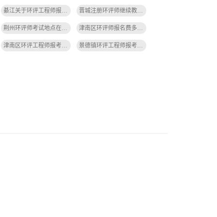
綦江关于环评工程师报考要求-綦江环评报考要求
晋城注册环评师继续教育在哪报名-晋城环评师继续教育报名
荆州环评师考试地点在哪里-荆州环评师考试地点
津南区环评师报名费多少钱-津南区环评师报名费多少
津南区环评工程师报考条件带社保吗-津南区环评工程师带社保
景德镇环评工程师报考条件要求-景德镇环评工程师报考条件