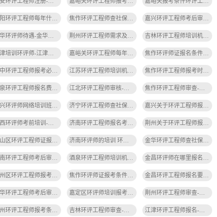
吉安环评工程师注册-吉安环评注册
嘉峪关环评工程师报考条件-嘉峪关环评工程师报考条件
嘉峪关报考条件环评工程师-嘉峪关环评工程师报考条件
揭阳环评工程师每年什么时间考-揭阳环评工程师考时间
焦作环评工程师查社保-焦作环评查社保
嘉兴环评工程师考后审查内容-嘉兴环评考后审查
金华环评师待遇-金华环评师待遇高
荆州环评工程师需求及薪资-荆州环评薪资需求
吉林环评工程师培训机构-吉林环评工程师培训
江津培训环评师-江津环评师培训
嘉峪关环评工程师每年会检查什么-嘉峪关环评工程师检查内容
焦作环评师证报名条件-焦作环评师证报名条件
晋中环评工程师报考必须有社保吗-晋中环评工程师需有社保
江苏环评工程师培训机构排名-江苏环评工程师培训机构排名
焦作环评工程师报考时间-焦作环评报考时间
酒泉环评工程师报名费用-酒泉环评报名费
江北环评工程师审核-江北环评审核
焦作环评工程师审查-焦作环评审查
嘉兴环评师网络培训班-嘉兴环评师网络培训
济宁环评工程师查社保-济宁环评查社保
嘉兴关于环评工程师报考要求-嘉兴环评报考要求
江西环评师考前培训-江西环评师培训
济南环评工程师报名考试时间-济南环评报名时间
荆州关于环评工程师报考要求-荆州环评报考要求
金山区环评工程师证报考条件-金山区环评工程师证报考条件
济南环评师的培训 环评师是谁-济南环评师培训
金华环评工程师查社保吗-金华环评查社保
济南环评工程师考后审核查社保吗-济南环评工程师查社保
酒泉环评工程师培训机构哪家好-酒泉环评培训哪家好
金昌环评师在哪里报名-金昌环评师报名处
蓟州区环评工程师报考人数-蓟州环评报考人数
焦作环评师证报考条件-焦作环评师证报考条件
金昌环评工程师报名要求-金昌环评报名要求
金华环评工程师考后审核查社保吗-金华环评考后查社保
嘉定区环评师培训报考-嘉定环评培训报考
荆州环评工程师审查-荆州环评审查
锦州环评工程师报考条件和时间-锦州环评报考条件
吉林环评工程师审查-吉林环评审查
江津环评工程师报名-江津环评报名