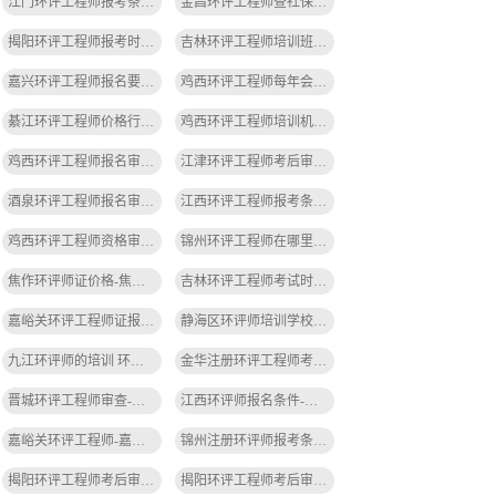
江门环评工程师报考条件和时间-江门环评工程师报考条件
金昌环评工程师查社保-金昌环评查社保
揭阳环评工程师报考时间-揭阳环评报考时间
吉林环评工程师培训班-吉林环评工程师培训
嘉兴环评工程师报名要求-嘉兴环评报名要求
鸡西环评工程师每年会检查什么-鸡西环评检查内容
綦江环评工程师价格行情-綦江环评工程师价
鸡西环评工程师培训机构-鸡西环评培训
鸡西环评工程师报名审核-鸡西环评审核
江津环评工程师考后审查内容-江津环评考后审查
酒泉环评工程师报名审核-酒泉环评报名审核
江西环评工程师报考条件带社保吗-江西环评工程师需社保
鸡西环评工程师资格审查要社保吗-鸡西环评工程师需社保
锦州环评工程师在哪里报名-锦州环评工程师报名在哪里
焦作环评师证价格-焦作环评师证价
吉林环评工程师考试时间-吉林环评考试时间
嘉峪关环评工程师证报考条件-嘉峪关环评工程师证报考条件
静海区环评师培训学校-静海区环评师培训
九江环评师的培训 环评师是谁-九江环评师培训
金华注册环评工程师考期-金华环评考期
晋城环评工程师审查-晋城环评审查
江西环评师报名条件-江西环评师报名条件
嘉峪关环评工程师-嘉峪关环评工程师
锦州注册环评师报考条件-锦州环评师报考条件
揭阳环评工程师考后审核条件-揭阳环评考后审核条件
揭阳环评工程师考后审核条件-揭阳环评考后审核条件