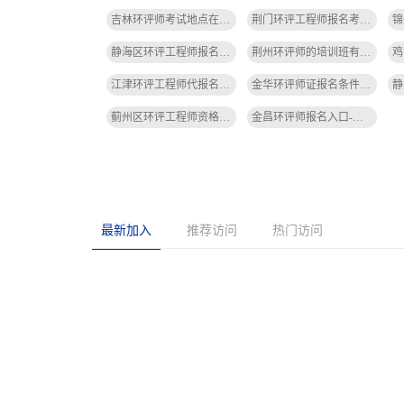
吉林环评师考试地点在哪里-吉林环评师考试地点
荆门环评工程师报名考试时间-荆门环评报名时间
静海区环评工程师报名要求-静海区环评报名要求
荆州环评师的培训班有哪些-荆州环评师培训班有哪些
江津环评工程师代报名-江津环评代报名
金华环评师证报名条件-金华环评师证报名条件
蓟州区环评工程师资格审查要社保吗-蓟州环评需社保
金昌环评师报名入口-金昌环评师报名入口
最新加入
推荐访问
热门访问