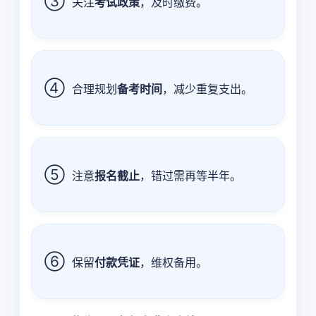
③
关注
考试政策
，及时缴费。
④
合理规划
备考时间
，减少重复支出。
⑤
注意
报名截止
，错过需再等半年。
⑥
保留
付款凭证
，维权备用。