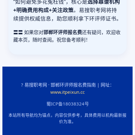
“如何避免多花冤枉钱”，核心是
选择靠谱机构
+明确费用构成+关注政策
。易搜职考网将持
续提供权威信息，助您顺利拿下环评师证书。
〓〓 如果您对
邯郸环评师报名费
还有疑问，欢迎收
藏本页，随时查阅。祝您备考顺利！
? 易搜职考网 · 邯郸环评师报名费指南 | 网址：
www.itpeixun.cc
蜀ICP备18038324号
本站所有导航均为锚点，内容仅供参考，具体费用以机构最新报
价为准。