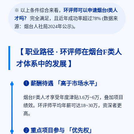
※ 以上条件综合来看，
环评师可以申请烟台f类人
才吗？
完全满足，且近年成功率超过78% (数据来
源：烟台人社局2024年公示)。
【 职业路径 · 环评师在烟台F类人
才体系中的发展 】
❶ 薪酬待遇 「高于市场水平」
烟台F类人才享受年度津贴3.6万~6万，叠加项目
绩效。环评师平均年薪可达18~30万，资深者更
高。
❷ 重点项目参与 「优先权」