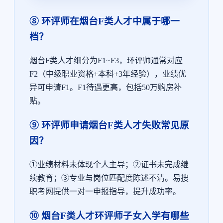
⑧ 环评师在烟台F类人才中属于哪一
档？
烟台F类人才细分为F1~F3，环评师通常对应
F2（中级职业资格+本科+3年经验），业绩优
异可申请F1。F1待遇更高，包括50万购房补
贴。
⑨ 环评师申请烟台F类人才失败常见原
因？
①业绩材料未体现个人主导；②证书未完成继
续教育；③专业与岗位匹配度陈述不清。易搜
职考网提供一对一申报指导，提升成功率。
⑩ 烟台F类人才环评师子女入学有哪些