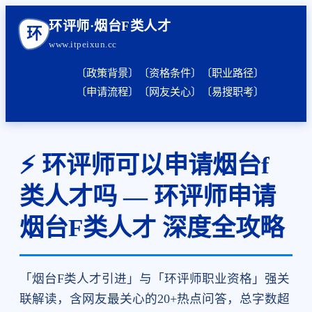
环评师·烟台F类人才
环
www.itpeixun.cc
〔政策背景〕
〔资格条件〕
〔职业路径〕
〔申请流程〕
〔网友关心〕
〔易搜职考〕
⚡ 环评师可以申请烟台f
类人才吗 — 环评师申请
烟台F类人才 深度全攻略
「烟台F类人才引进」与「环评师职业资格」强关
联解读，含网友最关心的20+热点问答，总字数超