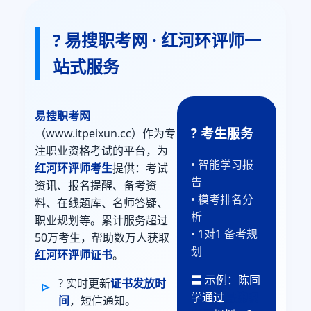
? 易搜职考网 · 红河环评师一
站式服务
易搜职考网
? 考生服务
（www.itpeixun.cc）作为专
注职业资格考试的平台，为
• 智能学习报
红河环评师考生
提供：考试
告
资讯、报名提醒、备考资
• 模考排名分
料、在线题库、名师答疑、
析
职业规划等。累计服务超过
• 1对1 备考规
50万考生，帮助数万人获取
划
红河环评师证书
。
〓 示例：陈同
? 实时更新
证书发放时
学通过
易搜职
间
，短信通知。