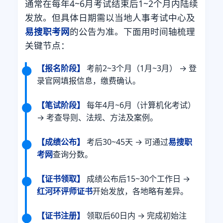
通常在每年4~6月考试结束后1~2个月内陆续
发放。但具体日期需以当地人事考试中心及
易搜职考网
的公告为准。下面用时间轴梳理
关键节点：
【报名阶段】
考前2~3个月（1月~3月） → 登
录官网填报信息，缴费确认。
【笔试阶段】
每年4月~6月（计算机化考试）
→ 考查导则、法规、方法及案例。
【成绩公布】
考后30~45天 → 可通过
易搜职
考网
查询分数。
【证书领取】
成绩公布后15~30个工作日 →
红河环评师证书
开始发放，各地略有差异。
【证书注册】
领取后60日内 → 完成初始注