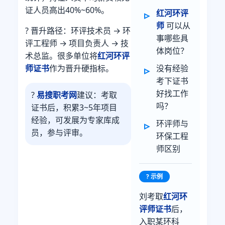
证人员高出40%~60%。
红河环评
师
可以从
? 晋升路径：环评技术员 → 环
事哪些具
评工程师 → 项目负责人 → 技
体岗位？
术总监。很多单位将
红河环评
没有经验
师证书
作为晋升硬指标。
考下证书
好找工作
?
易搜职考网
建议：考取
吗？
证书后，积累3~5年项目
经验，可发展为专家库成
环评师与
员，参与评审。
环保工程
师区别
? 示例
刘考取
红河环
评师证书
后，
入职某环科