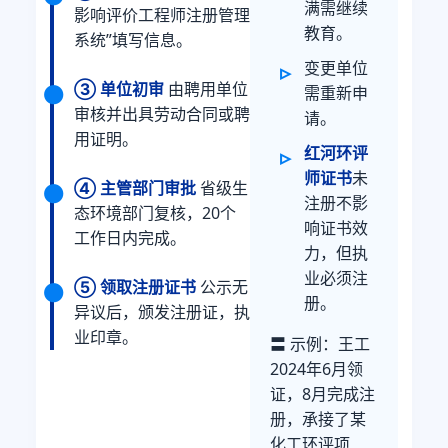
满需继续
影响评价工程师注册管理
教育。
系统”填写信息。
变更单位
③ 单位初审
由聘用单位
需重新申
审核并出具劳动合同或聘
请。
用证明。
红河环评
师证书
未
④ 主管部门审批
省级生
注册不影
态环境部门复核，20个
响证书效
工作日内完成。
力，但执
业必须注
⑤ 领取注册证书
公示无
册。
异议后，颁发注册证，执
业印章。
〓 示例：王工
2024年6月领
证，8月完成注
册，承接了某
化工环评项