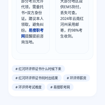
部分考点允许
大部分地区提
代领，需委托
供EMS到付，
书+双方身份
丢失可查。
证。建议本人
2024年云南红
领取，避免纠
河州采用邮
纷。
易搜职考
寄，约98%考
网
提醒提前咨
生收到。
询当地。
# 红河环评师证书什么时候下来
# 红河环评师证书何时出结果
# 环评师薪资
# 环评师考试难度
# 易搜职考网