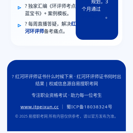
考网
规划，3
? 独家汇编《环评师考点
个月通过
红河
蓝宝书》+ 案例模板。
环评师考试
。
? 每周直播答疑，解决
红
河环评师
备考痛点。
? 红河环评师证书什么时候下来 · 红河环评师证书何时出
结果 | 权威信息源自易搜职考网
专注职业资格考试 · 助力每一位考生
www.itpeixun.cc
｜ 蜀ICP备18038324号
© 2025 易搜职考网 所有内容仅供参考，请以官方发布为准。