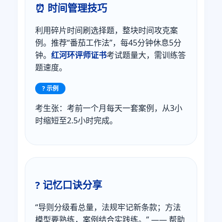
⏰ 时间管理技巧
利用碎片时间刷选择题，整块时间攻克案
例。推荐“番茄工作法”，每45分钟休息5分
钟。
红河环评师证书
考试题量大，需训练答
题速度。
? 示例
考生张：考前一个月每天一套案例，从3小
时缩短至2.5小时完成。
? 记忆口诀分享
“导则分级看总量，法规牢记新条款；方法
模型要熟练，案例结合实践练。” —— 帮助