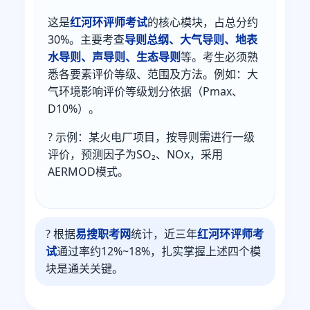
这是
红河环评师考试
的核心模块，占总分约
30%。主要考查
导则总纲、大气导则、地表
水导则、声导则、生态导则
等。考生必须熟
悉各要素评价等级、范围及方法。例如：大
气环境影响评价等级划分依据（Pmax、
D10%）。
? 示例：某火电厂项目，按导则需进行一级
评价，预测因子为SO₂、NOx，采用
AERMOD模式。
? 根据
易搜职考网
统计，近三年
红河环评师考
试
通过率约12%~18%，扎实掌握上述四个模
块是通关关键。