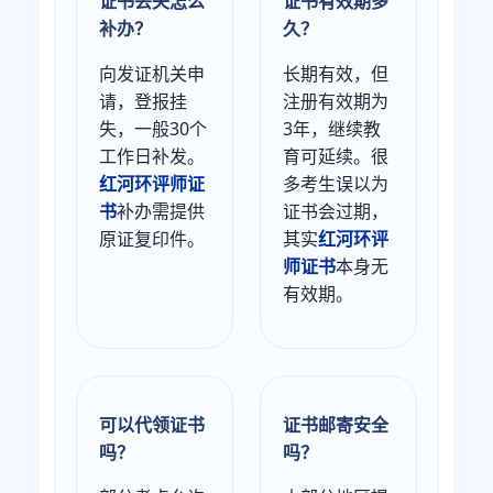
证书丢失怎么
证书有效期多
补办？
久？
向发证机关申
长期有效，但
请，登报挂
注册有效期为
失，一般30个
3年，继续教
工作日补发。
育可延续。很
红河环评师证
多考生误以为
书
补办需提供
证书会过期，
原证复印件。
其实
红河环评
师证书
本身无
有效期。
可以代领证书
证书邮寄安全
吗？
吗？