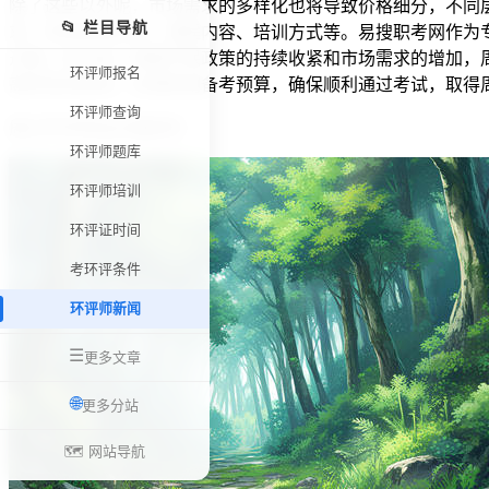
除了这些以外呢，市场需求的多样化也将导致价格细分，不同层
📂 栏目导航
求、培训机构实力、课程内容、培训方式等。易搜职考网作为
过程。在以后，随着环保政策的持续收紧和市场需求的增加，
环评师报名
高的培训机构，合理规划备考预算，确保顺利通过考试，取得
环评师查询
周口环评师证价格研究
环评师题库
环评师培训
环评证时间
考环评条件
环评师新闻
☰
更多文章
🌐
更多分站
🗺️ 网站导航