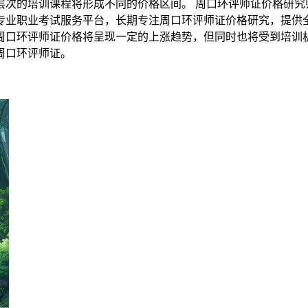
次的培训课程将形成不同的价格区间。 周口环评师证价格研究
专业职业考试服务平台，长期专注周口环评师证价格研究，提供
周口环评师证价格将呈现一定的上涨趋势，但同时也将受到培训
周口环评师证。