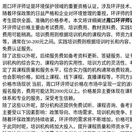
周口环评师证是环境保护领域的重要资格认证，涉及环评技术
随着环保政策的日益严格和企业对环境管理的重视，环评师的
考生提供全面、准确的价格参考。本文将详细阐述
周口环评师
环评师证价格主要由考试费用、培训费用、教材资料费、实践培
费用可能稍高。培训费用则根据培训机构的课程内容、师资力量
等，通常在50-200元之间。实践培训费则根据培训时长和内容，
免费认证服务。
除了这些以外呢，后续服务费如备考资料更新、答疑服务、证书办
训机构的综合实力、课程内容的实用性、培训方式的灵活性、
定了其课程质量和服务水平，综合实力强的机构通常收费较高
也会影响价格，如线上课程、线下课程、直播课程等，不同方
价格市场现状 当前，周口环评师证价格在市场中呈现一定的波动
报名服务，费用可能达到2000元以上。价格差异主要体现在
体系和专业的服务，深受考生信赖。
除了这些以外呢，部分机构还提供免费试听、课程咨询、备考资
主要受以下因素影响：政策导向、市场需求、培训机构竞争、
随着环保政策的持续收紧，环评师的需求将不断增加，价格可
于此同时呢，培训机构将加大投入，提升课程质量和师资水平