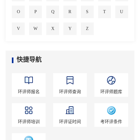
O
P
Q
R
S
T
U
V
W
X
Y
Z
快捷导航
环评师报名
环评师查询
环评师题库
环评师培训
环评证时间
考环评条件